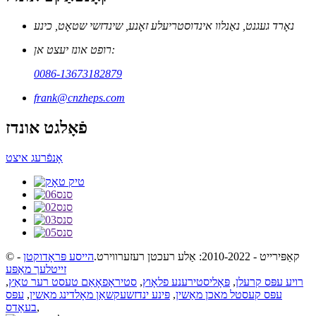
נאָרד געגנט, נאַנלוו אינדוסטריעלע זאָנע, שינדזשי שטאָט, כינע
רופט אונז יעצט אן:
0086-13673182879
frank@cnzheps.com
פֿאָלגט אונדז
אָנפֿרעג איצט
© קאַפּירייט - 2010-2022: אַלע רעכטן רעזערווירט.
הייסע פּראָדוקטן
-
זייטלעך מאַפּע
רויע עפּס קרעלן
,
פּאָליסטירענע פלאָוץ
,
סטיראָפאָאַם טעסט רער טאַץ
,
עפּס קעסטל מאכן מאַשין
,
פּינע ינדזשעקשאַן מאָלדינג מאַשין
,
עפּס
,
בעאַדס