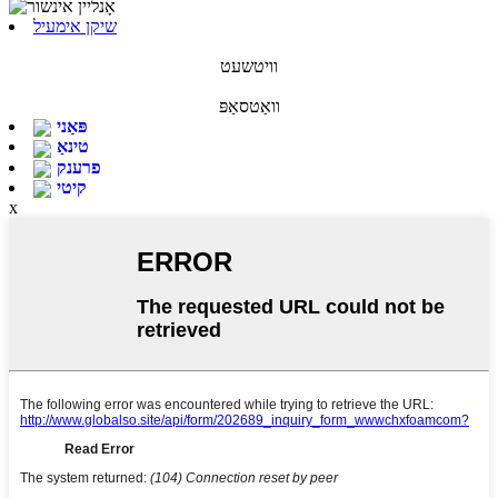
שיקן אימעיל
וויטשעט
וואַטסאַפּ
פּאַני
טינאַ
פרענק
קיטי
x