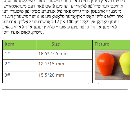
די פּינע פלאָוץ זענען גרויס פֿאַר סערף פישערייַ פֿאַר פּאָמפּאַנאָ און זענען
אַ וויכטיקער טייל פֿון פֿלאָרידע ווען מען פֿישט פֿאַר דעם מיגראַטאָרישן
מינים. זיי אַרבעטן אויך גרויס פֿאַר פֿיל אַנדערע סטילן פֿון פישערייַ ווען
איר ווילט צולייגן קאָליר און/אָדער פלאָטאַציע צו אייער פֿישערייַ ריג. זיי
זענען פֿאַראַן אין פּאַקן פֿון 100 און 12 פֿאַרשידענע קאָלירן. אַנדערע
פֿאָרמען און גרייסן פֿון פּינע פישערייַ פלאָוץ זענען אויך פֿאַראַן, אויב
נייטיק, לאָזט אונדז וויסן.