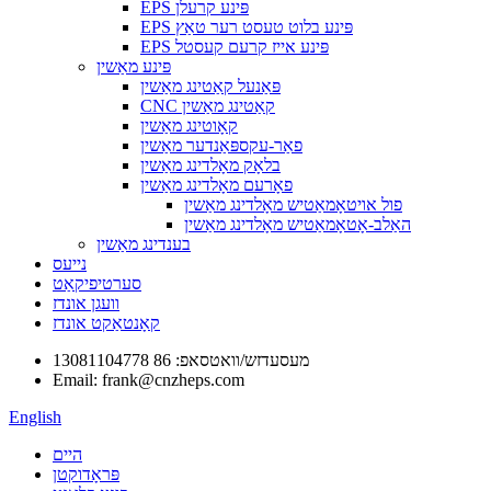
EPS פּינע קרעלן
EPS פּינע בלוט טעסט רער טאַץ
EPS פּינע אייז קרעם קעסטל
פּינע מאַשין
פּאַנעל קאַטינג מאַשין
CNC קאַטינג מאַשין
קאָוטינג מאַשין
פאַר-עקספּאַנדער מאַשין
בלאָק מאָלדינג מאַשין
פאָרעם מאָלדינג מאַשין
פול אויטאָמאַטיש מאָלדינג מאַשין
האַלב-אָטאָמאַטיש מאָלדינג מאַשין
בענדינג מאַשין
נייעס
סערטיפיקאַט
וועגן אונדז
קאָנטאַקט אונדז
מעסעדזש/וואטסאפ: 86 13081104778
Email: frank@cnzheps.com
English
היים
פּראָדוקטן