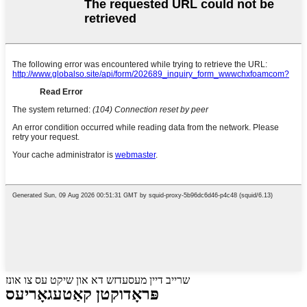
שרייב דיין מעסעדזש דא און שיקט עס צו אונז
פּראָדוקטן קאַטעגאָריעס