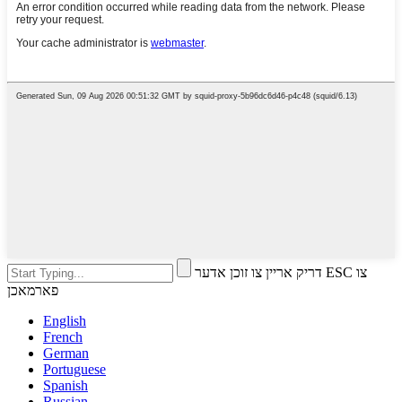
דריק אריין צו זוכן אדער ESC צו
פארמאכן
English
French
German
Portuguese
Spanish
Russian