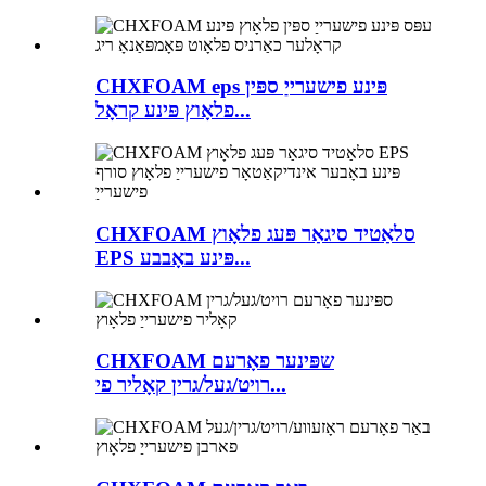
CHXFOAM eps פּינע פישערייַ ספּין
פלאָוץ פּינע קראָל...
CHXFOAM סלאַטיד סיגאַר פּעג פלאָוץ
EPS פּינע באָבבע...
CHXFOAM שפּינער פאָרעם
רויט/געל/גרין קאָליר פי...