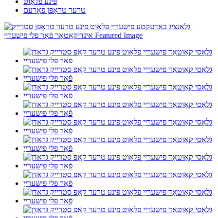
פּינע פלאָוט
טרער טראָפּן פאָרעם