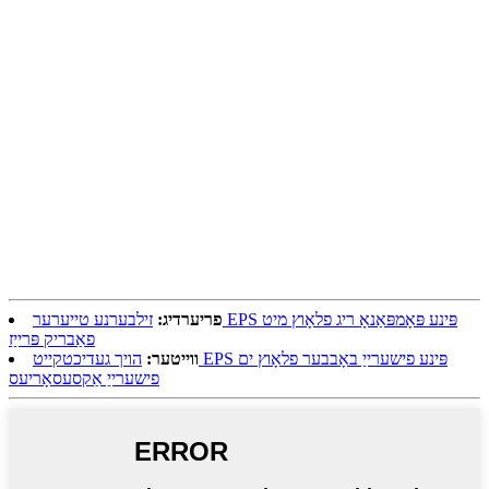
פריערדיג:
זילבערנע טייערער EPS פּינע פּאָמפּאַנאָ ריג פלאָוץ מיט
פאַבריק פּרייַז
ווייטער:
הויך געדיכטקייט EPS פּינע פישערייַ באָבבער פלאָוץ ים
פישערייַ אַקסעסאָריעס