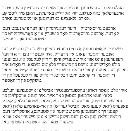
העלע פארבן – פיש וועלן עס ליב האבן אזוי גרינג צו צוציען פיש. זעט די
אויבערפלאך באהאנדלונג, חוץ אקריליק באדעקונג, האבן מיר ליכטיקע
פארב, גלאנציגע באדעקונגען און גליטעריגע פארב.
אַרבעט גרויסאַרטיק – זייער רעאַגירנדיק ווען דער פיש נעמט דעם
קאָדער. אַרבעט גרויסאַרטיק פֿאַר פישערייַ אין אַ פאַרשיידנקייט פון
סיטואַציעס און טיפענישן.
פישעריי פלאָוטס זענען אַ גרויס וועג צו צוציען פיש צו דיין לעקעכל ווען
אונטערוואַסער זעאונג איז נידעריק. איר קענט זיי נוצן ווי אַ וויזועל
רעפערענץ פונט אַזוי איר שטענדיק וויסן ווו דיין לעקעכל איז. עס זענען
פילע פאַרשידענע טייפּס פון פישעריי פלאָוטס בנימצא. די סאָרט איר
דאַרפֿן וועט אָפענגען אויף ווו איר פישערייַ, וואָס די וויזועל קייט איז ווי אין
די וואַסער, די קראַנט ווינט גיכקייַט, די גרייס פון די לעקעכל און די
טיפקייַט פון די וואַסער.
איר זאלט ​​אפשר דארפן עקספערימענטירן אביסל צו אויסגעפינען וועלכע
פלאץ וועט ארבעטן בעסטן פאר אייך. איר קענט אויסקלויבן פון
פארשידענע טיפן, אריינגערעכנט שטעקן פלאץ, שטאנג פלאץ, קארק
פאפערס (וואס קענען מאכן אביסל גערויש) און איי-פארמיגע פלאץ (וואס
קענען זיך ארומנעמען מיט שטיינער און שטעקנס). אויסקלויבן דעם
ריכטיגן פלאץ קען מאכן דעם חילוק צווישן א גוטן פישעריי טאג און א
פישעריי טאג וואס האט גארנישט צו טאן.