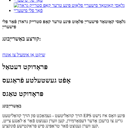
גלאָסי ​​קאָוטאַד פישערייַ פלאָוט פּינע טרער קאַפּ סטרייק גראדן פֿאַר פלי
פישערייַ
קורצע באַשרייַבונג:
שיקט אַן אימעיל צו אונדז
פּראָדוקט דעטאַל
אָפֿט געשטעלטע פֿראַגעס
פּראָדוקט טאַגס
באַשרייַבונג
הויך קוואַליטעט - געמאַכט פון הויך קוואַליטעט EPS פּינע וואָס איז נישט
גרינג צו ברעכן אָדער דעפאָרמירן, קען ווערן גענוצט פֿאַר אַ לאַנגע צייט,
קען ווערן גענוצט פֿאַר טראַפּינג פיש פּראַקטישע פֿונקציע.