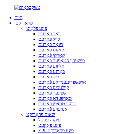
היים
פּראָדוקטן
פּינע פלאָוט
באַר פאָרעם
קויל פאָרעם
ציגאַר פאָרעם
קאָנוס פאָרעם
קאָרקי פֿאָרעם
פישערייַ סטאַפּער פאָרעם
אָליווע פאָרעם
באַרנע פאָרעם
פּיל פאָרעם
אויפשפּרינגענדיקע פֿאָרעם
קייַלעכיק פאָרעם
שפּינער פאָרעם
טאָרפּעדאָ פאָרעם
טרער טראָפּן פאָרעם
אַנדערע פֿאָרעם
שאום פּראָדוקט
פּינע קעסטל
פּינע פּאַקעט
EPP פּינע פּראָדוקט