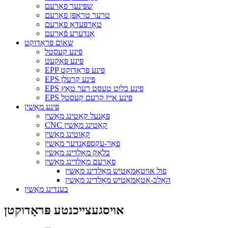
שפּינער פאָרעם
טרער טראָפּן פאָרעם
טאָרפּעדאָ פאָרעם
אַנדערע פֿאָרעם
שאום פּראָדוקט
פּינע קעסטל
פּינע פּאַקעט
EPP פּינע פּראָדוקט
EPS פּינע קרעלן
EPS פּינע בלוט טעסט רער טאַץ
EPS פּינע אייז קרעם קעסטל
פּינע מאַשין
פּאַנעל קאַטינג מאַשין
CNC קאַטינג מאַשין
קאָוטינג מאַשין
פאַר-עקספּאַנדער מאַשין
בלאָק מאָלדינג מאַשין
פאָרעם מאָלדינג מאַשין
פול אויטאָמאַטיש מאָלדינג מאַשין
האַלב-אָטאָמאַטיש מאָלדינג מאַשין
בענדינג מאַשין
אויסגעצייכנטע פּראָדוקטן