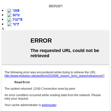
וואַטסאַפּ
פּאַני
טינאַ
פרענק
קיטי
x