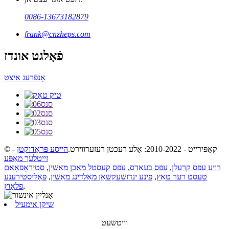
0086-13673182879
frank@cnzheps.com
פֿאָלגט אונדז
אָנפֿרעג איצט
© קאַפּירייט - 2010-2022: אַלע רעכטן רעזערווירט.
הייסע פּראָדוקטן
-
זייטלעך מאַפּע
רויע עפּס קרעלן
,
עפּס בעאַדס
,
עפּס קעסטל מאכן מאַשין
,
סטיראָפאָאַם
טעסט רער טאַץ
,
פּינע ינדזשעקשאַן מאָלדינג מאַשין
,
פּאָליסטירענע
,
פלאָוץ
שיקן אימעיל
וויטשעט