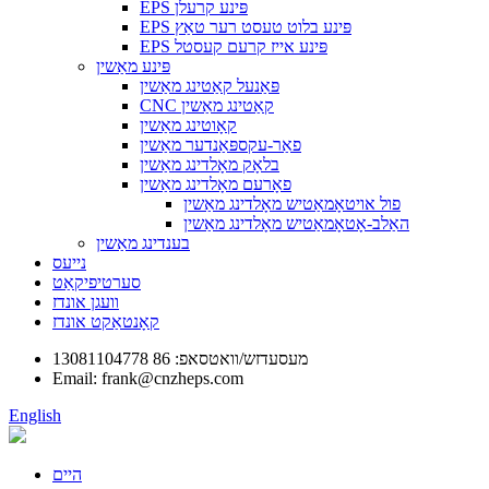
EPS פּינע קרעלן
EPS פּינע בלוט טעסט רער טאַץ
EPS פּינע אייז קרעם קעסטל
פּינע מאַשין
פּאַנעל קאַטינג מאַשין
CNC קאַטינג מאַשין
קאָוטינג מאַשין
פאַר-עקספּאַנדער מאַשין
בלאָק מאָלדינג מאַשין
פאָרעם מאָלדינג מאַשין
פול אויטאָמאַטיש מאָלדינג מאַשין
האַלב-אָטאָמאַטיש מאָלדינג מאַשין
בענדינג מאַשין
נייעס
סערטיפיקאַט
וועגן אונדז
קאָנטאַקט אונדז
מעסעדזש/וואטסאפ: 86 13081104778
Email: frank@cnzheps.com
English
היים