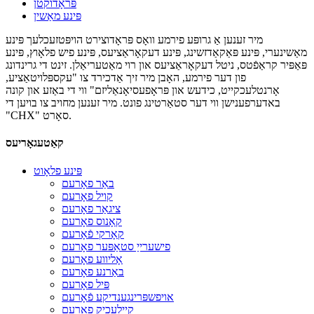
פּראָדוקטן
פּינע מאַשין
מיר זענען אַ גרופּע פירמע וואָס פּראָדוצירט הויפּטזעכלעך פּינע
מאַשינערי, פּינע פּאַקאַדזשינג, פּינע דעקאָראַציעס, פּינע פיש פלאָוץ, פּינע
פּאַפּיר קראַפֿטס, ניטל דעקאָראַציעס און רוי מאַטעריאַלן. זינט די גרינדונג
פון דער פירמע, האָבן מיר זיך אַדכירד צו "עקספּלויטאַציע,
אָרנטלעכקייט, כידעש און פּראָפעסיאָנאַליזם" ווי די באַזע און קונה
באדערפענישן ווי דער סטאַרטינג פונט. מיר זענען מחויב צו בויען די
"CHX" סאָרט.
קאַטעגאָריעס
פּינע פלאָוט
באַר פאָרעם
קויל פאָרעם
ציגאַר פאָרעם
קאָנוס פאָרעם
קאָרקי פֿאָרעם
פישערייַ סטאַפּער פאָרעם
אָליווע פאָרעם
באַרנע פאָרעם
פּיל פאָרעם
אויפשפּרינגענדיקע פֿאָרעם
קייַלעכיק פאָרעם