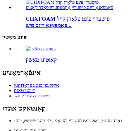
CHXFOAM פישעריי פּינע פלאָוץ קויל
פּאָמפּאַנאָ ריגס פיש...
פּינע מאַשין
קאָוטינג מאַשין
אינפֿאָרמאַציע
אויסגעצייכנטע פּראָדוקטן
הייסע טאַגס
זייטלעך מאַפּע.קסמל
קאָנטאַקט אונדז
נאָרד געגנט, נאַנלוו אינדוסטריעלע זאָנע, שינדזשי שטאָט, כינע
רופט אונז יעצט אן: