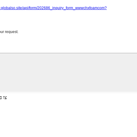
דריק אריין צ