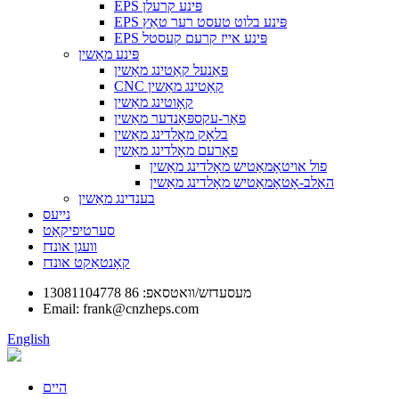
EPS פּינע קרעלן
EPS פּינע בלוט טעסט רער טאַץ
EPS פּינע אייז קרעם קעסטל
פּינע מאַשין
פּאַנעל קאַטינג מאַשין
CNC קאַטינג מאַשין
קאָוטינג מאַשין
פאַר-עקספּאַנדער מאַשין
בלאָק מאָלדינג מאַשין
פאָרעם מאָלדינג מאַשין
פול אויטאָמאַטיש מאָלדינג מאַשין
האַלב-אָטאָמאַטיש מאָלדינג מאַשין
בענדינג מאַשין
נייעס
סערטיפיקאַט
וועגן אונדז
קאָנטאַקט אונדז
מעסעדזש/וואטסאפ: 86 13081104778
Email: frank@cnzheps.com
English
היים