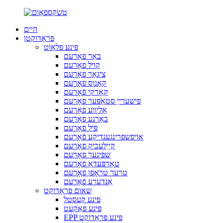
היים
פּראָדוקטן
פּינע פלאָוט
באַר פאָרעם
קויל פאָרעם
ציגאַר פאָרעם
קאָנוס פאָרעם
קאָרקי פֿאָרעם
פישערייַ סטאַפּער פאָרעם
אָליווע פאָרעם
באַרנע פאָרעם
פּיל פאָרעם
אויפשפּרינגענדיקע פֿאָרעם
קייַלעכיק פאָרעם
שפּינער פאָרעם
טאָרפּעדאָ פאָרעם
טרער טראָפּן פאָרעם
אַנדערע פֿאָרעם
שאום פּראָדוקט
פּינע קעסטל
פּינע פּאַקעט
EPP פּינע פּראָדוקט