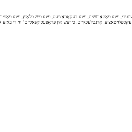
ערי, פּינע פּאַקאַדזשינג, פּינע דעקאָראַציעס, פּינע פיש פלאָוץ, פּינע פּאַפּי