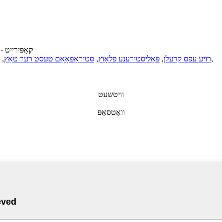
© קאַפּירייט - 2010-2022: אַלע רעכטן רעזערוויר
,
רויע עפּס קרעלן
,
פּאָליסטירענע פלאָוץ
,
סטיראָפאָאַם טעסט רער טאַץ
,
וויטשעט
וואַטסאַפּ