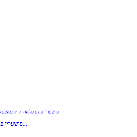
CHXFOAM פישעריי פּינע פלאָוץ קויל פּאָמפּאַנאָ ריגס פיש...