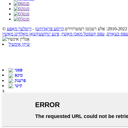
ט.
הייסע פּראָדוקטן
-
זייטלעך מאַפּע
עפּס בעאַדס
,
עפּס קעסטל מאכן מאַשין
,
פּינע ינדזשעקשאַן מאָלדינג מאַשין
שיקן אימעיל
פּאַני
טינאַ
פרענק
קיטי
x