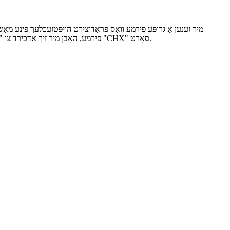
מיר זענען אַ גרופּע פירמע וואָס פּראָדוצירט הויפּטזעכלעך פּינע מאַשינ
פירמע, האָבן מיר זיך אַדכירד צו "עקספּלויטאַציע, אָרנטלעכקייט, כידעש און פּראָפעסיאָנאַליזם" ווי די באַזע און קונה באדערפענישן ווי דער סטאַרטינג פונט. מיר זענען מחויב צו בויען די "CHX" סאָרט.