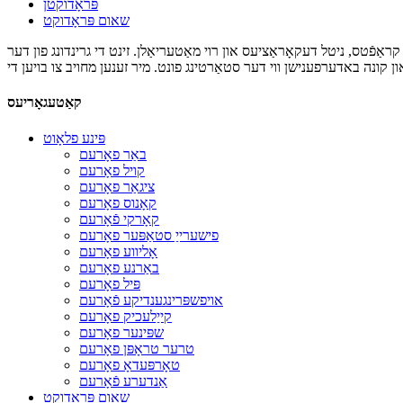
פּראָדוקטן
שאום פּראָדוקט
ר קראַפֿטס, ניטל דעקאָראַציעס און רוי מאַטעריאַלן. זינט די גרינדונג פון דער
קאַטעגאָריעס
פּינע פלאָוט
באַר פאָרעם
קויל פאָרעם
ציגאַר פאָרעם
קאָנוס פאָרעם
קאָרקי פֿאָרעם
פישערייַ סטאַפּער פאָרעם
אָליווע פאָרעם
באַרנע פאָרעם
פּיל פאָרעם
אויפשפּרינגענדיקע פֿאָרעם
קייַלעכיק פאָרעם
שפּינער פאָרעם
טרער טראָפּן פאָרעם
טאָרפּעדאָ פאָרעם
אַנדערע פֿאָרעם
שאום פּראָדוקט