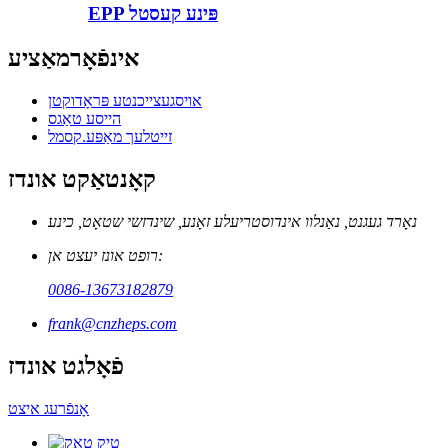
EPP פּינע קעסטל
אינפֿאָרמאַציע
אויסגעצייכנטע פּראָדוקטן
הייסע טאַגס
זייטלעך מאַפּע.קסמל
קאָנטאַקט אונדז
נאָרד געגנט, נאַנלוו אינדוסטריעלע זאָנע, שינדזשי שטאָט, כינע
רופט אונז יעצט אן:
0086-13673182879
frank@cnzheps.com
פֿאָלגט אונדז
אָנפֿרעג איצט