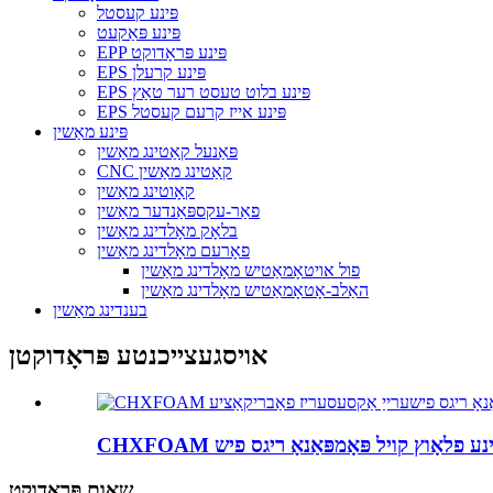
פּינע קעסטל
פּינע פּאַקעט
EPP פּינע פּראָדוקט
EPS פּינע קרעלן
EPS פּינע בלוט טעסט רער טאַץ
EPS פּינע אייז קרעם קעסטל
פּינע מאַשין
פּאַנעל קאַטינג מאַשין
CNC קאַטינג מאַשין
קאָוטינג מאַשין
פאַר-עקספּאַנדער מאַשין
בלאָק מאָלדינג מאַשין
פאָרעם מאָלדינג מאַשין
פול אויטאָמאַטיש מאָלדינג מאַשין
האַלב-אָטאָמאַטיש מאָלדינג מאַשין
בענדינג מאַשין
אויסגעצייכנטע פּראָדוקטן
שאום פּראָדוקט