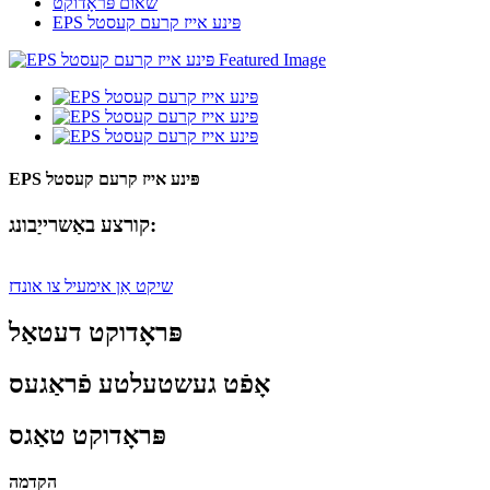
שאום פּראָדוקט
EPS פּינע אייז קרעם קעסטל
EPS פּינע אייז קרעם קעסטל
קורצע באַשרייַבונג:
שיקט אַן אימעיל צו אונדז
פּראָדוקט דעטאַל
אָפֿט געשטעלטע פֿראַגעס
פּראָדוקט טאַגס
הקדמה