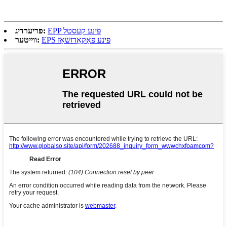
EPP פּינע קעסטל
פריערדיג:
EPS פּינע פּאַקאַדזשאַז
ווייטער: