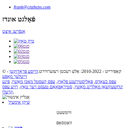
frank@cnzheps.com
פֿאָלגט אונדז
אָנפֿרעג איצט
© קאַפּירייט - 2010-2022: אַלע רעכטן רעזערווירט.
הייסע פּראָדוקטן
-
זייטלעך מאַפּע
עפּס בעאַדס
,
פּאָליסטירענע פלאָוץ
,
עפּס קעסטל מאכן מאַשין
,
פּינע
ינדזשעקשאַן מאָלדינג מאַשין
,
סטיראָפאָאַם טעסט רער טאַץ
,
רויע עפּס
,
קרעלן
שיקן אימעיל
וויטשעט
וואַטסאַפּ
פּאַני