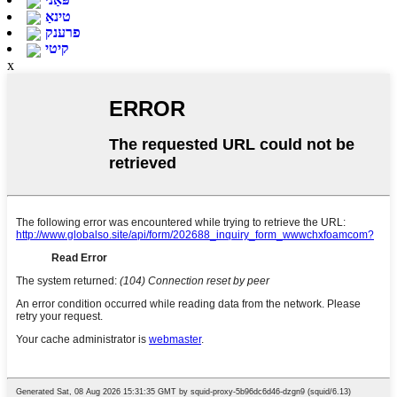
טינאַ
פרענק
קיטי
x