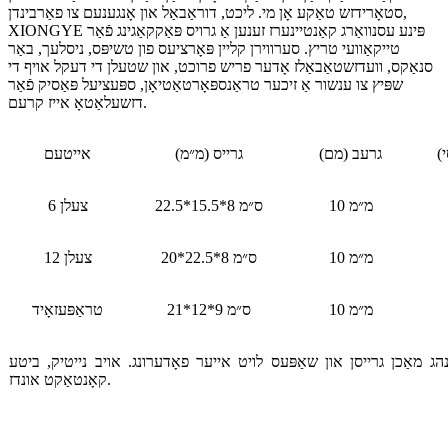
סטאָרידזש טאַקע אָן מי. ליכט, דוראַבאַל און אָנגענעם צו פאַרבינדן,
XIONGYE פּינע עסנוואַרג קאַנטיינערז זענען אַ גרויס פּאַקקאַגינג פֿאַר
טייקאַוועי טריץ. סערווירן קליין פּאָרציעס פון טשיפּס, ניסלעך, באַר
סנאַקס, וועדזשטאַבאַלז אָדער פריש פרוכט, און שטעלן די דעקל אויף די
שפּיץ צו ענשור אַ זיכער טראַנספּאָרטאַטיאָן, ספּעציעל פּאַסיק פֿאַר
דזשעלאַטאָ אייז קרעם.
י)
גרעב (מם)
גרייס (מ״מ)
אייטעם
10 מ״מ
22.5*15.5*8 ס״מ
6 צעלן
10 מ״מ
20*22.5*8 ס״מ
12 צעלן
10 מ״מ
21*12*9 ס״מ
טראַפּעזאָיד
ג מאַכן גרייסן און שאַפּעס לויט אייער פאָדערונג. אויב נייטיק, ביטע
קאָנטאַקט אונדז.