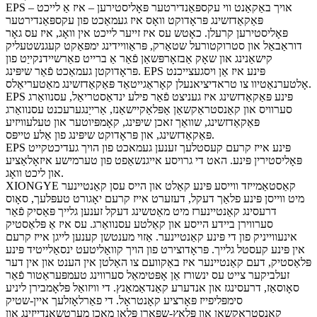
EPS – אויך באַקאַנט ווי עקספּאַנדירטער פּאָליסטירען – איז אַ לייכט
פּאַקאַדזשינג פּראָדוקט וואָס איז געמאַכט פון עקספּאַנדירטער
פּאָליסטירען קרעלן. כאָטש עס איז זייער לייכט אין וואָג, איז עס גאָר
דוראַבאַל און סטרוקטורעל שטאַרק, פּראַוויידינג ימפּאַקט קעגנשטעליק
קישאַנינג און שאָק אַבזאָרפּשאַן פֿאַר אַ ברייט פאַרשיידנקייַט פון
פּראָדוקטן געמאַכט פֿאַר שיפּינג. EPS פּינע איז אַן ויסגעצייכנט
אָלטערנאַטיוו צו טראדיציאנעלן קאָראַגייטאַד פּאַקאַדזשינג מאַטעריאַלס.
EPS פּינע פּאַקאַדזשינג איז געניצט פֿאַר פילע ינדאַסטריאַל, עסנוואַרג
סערוויס און קאַנסטראַקשאַן אַפּלאַקיישאַנז, אַרייַנגערעכנט עסנוואַרג
פּאַקאַדזשינג, שוואַך זאכן שיפּינג, קאָמפּיוטער און טעלעוויזיע
פּאַקאַדזשינג, און פּראָדוקט שיפּינג פון אַלע טייפּס.
EPS פּינע אייז קרעם קעסטלעך זענען געמאכט פון הויך געדיכטקייט
פּאָליסטירין פּינע. האט די גרויסע אייגנשאַפט פון טערמישע איזאָלאַציע
און ליכט וואָג.
XIONGYE קאַסטאַמייזד ווייסע פּינע קאַלט און הייס עסן קאַנטיינער
מיט ווייסן פּינע פלאַך דעקל, דעזערט אייז קרעם יאָגורט טעפּלעך, סאָוס
דרעסינג קאַנטיינערז מיט מאַטשינג דעקל זענען גלייך פּאַסיק פֿאַר
סערווירן ביידע הייסע און קאַלטע עסנוואַרג. עס איז אַ פּלאַסטיק
אינעווייניק פון די פּינע קאַנטיינער. אַזוי מענטשן קענען לייגן אייז קרעם
אין פּינע קעסטל גלייך. פּראָדוצירט פון הויך קוואַליטעט ינסאַלייטיד פּינע
פּלאַסטיק, דעם קאַנטיינער איז באַקוועם צו האַלטן אין הענט און אין דער
זעלביקער צייט עס ינשורז אַן אָפּטימאַל סערווינג טעמפּעראַטור פֿאַר
סאָוסאַז, דרעסינגז און אנדערע קאַנדאַמאַנץ. די וויזואַל פּלאָמבירן ליניע
סימפּליפייז פּאָרציע קאָנטראָל. די פאַרלאָזלעך איין-שטיק
קאַנסטראַקשאַן און פּלאַץ-שפּאָרן פּלאַן מאַכן מערטשאַנדייזינג און