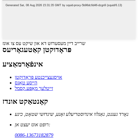
שרייב דיין מעסעדזש דא און שיקט עס צו אונז
פּראָדוקטן קאַטעגאָריעס
אינפֿאָרמאַציע
אויסגעצייכנטע פּראָדוקטן
הייסע טאַגס
זייטלעך מאַפּע.קסמל
קאָנטאַקט אונדז
נאָרד געגנט, נאַנלוו אינדוסטריעלע זאָנע, שינדזשי שטאָט, כינע
רופט אונז יעצט אן:
0086-13673182879