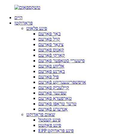
היים
פּראָדוקטן
פּינע פלאָוט
באַר פאָרעם
קויל פאָרעם
ציגאַר פאָרעם
קאָנוס פאָרעם
קאָרקי פֿאָרעם
פישערייַ סטאַפּער פאָרעם
אָליווע פאָרעם
באַרנע פאָרעם
פּיל פאָרעם
אויפשפּרינגענדיקע פֿאָרעם
קייַלעכיק פאָרעם
שפּינער פאָרעם
טאָרפּעדאָ פאָרעם
טרער טראָפּן פאָרעם
אַנדערע פֿאָרעם
שאום פּראָדוקט
פּינע קעסטל
פּינע פּאַקעט
EPP פּינע פּראָדוקט